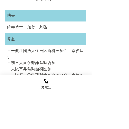
院長
歯学博士 加登 基弘
略歴
・一般社団法人住吉区歯科医師会 常務理
事
・朝日大歯学部非常勤講師
・大阪市非常勤歯科医師
・大阪府立急性期総合医療センター登録医
登録学会
お電話
・日本細菌学会
・岐阜歯科学会
・日本保存学会