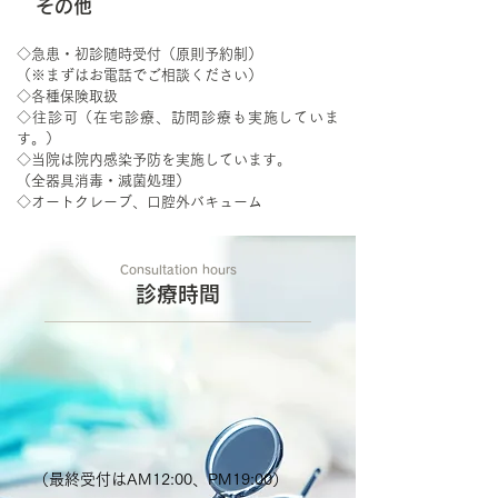
その他
◇急患・初診随時受付（原則予約制）
（※まずはお電話でご相談ください）
◇各種保険取扱
◇往診可（在宅診療、訪問診療も実施していま
す。）
◇当院は院内感染予防を実施しています。
（全器具消毒・滅菌処理）
​◇オートクレーブ、口腔外バキューム
Consultation hours
診療時間
（最終受付はAM12:00、PM19:00）