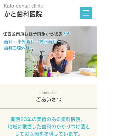
Kato dental clinic
かと歯科医院
住吉区南海我孫子前駅から徒歩
2分
歯科・小児歯科・矯正歯科・
歯科口腔外科
Introduction
ごあいさつ
開院23年の実績のある歯科医院。
地域に根ざした歯科のかかりつけ医と
しての医療を提供しています。